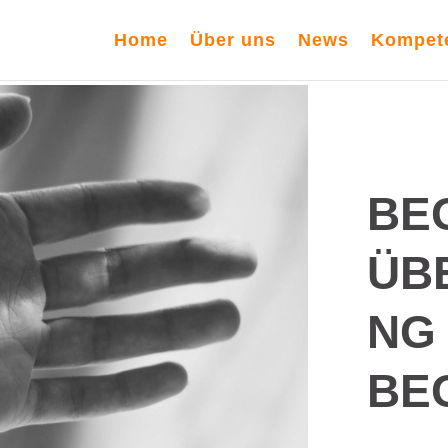
Home
Über uns
News
Kompet
BE
ÜB
NG
BE