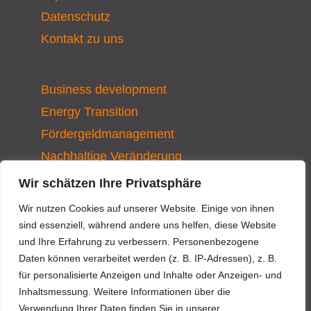
Datenschutz
Kontakt zu uns
Business development
Energy Transition
Fördergeldmanagement
Nachhaltige Veränderung
Projektsteuerung
Wir schätzen Ihre Privatsphäre
QM-Systeme
Wir nutzen Cookies auf unserer Website. Einige von ihnen
sind essenziell, während andere uns helfen, diese Website
und Ihre Erfahrung zu verbessern. Personenbezogene
News
Daten können verarbeitet werden (z. B. IP-Adressen), z. B.
Projekte
für personalisierte Anzeigen und Inhalte oder Anzeigen- und
Inhaltsmessung. Weitere Informationen über die
Netzwerke Energie Effizienz
Verwendung Ihrer Daten finden Sie in unserer