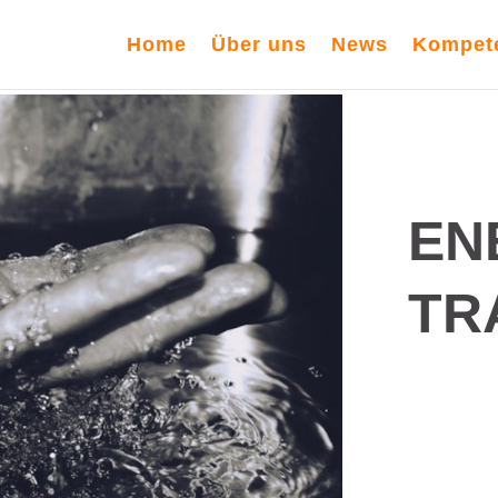
Home
Über uns
News
Kompet
EN
TR