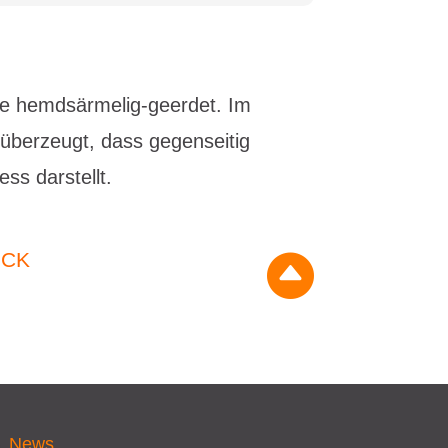
nne hemdsärmelig-geerdet. Im
überzeugt, dass gegenseitig
ss darstellt.
ÜCK

News